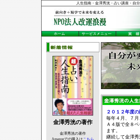
人生指南・金澤秀洸・占い講座・自分
２０１２年度の
毎年４月、７月
金澤秀洸の著作
Ａ４版で全８ペ
ます。
金澤秀洸の著作
継続して金澤秀
Amazonでの購入は
こちら